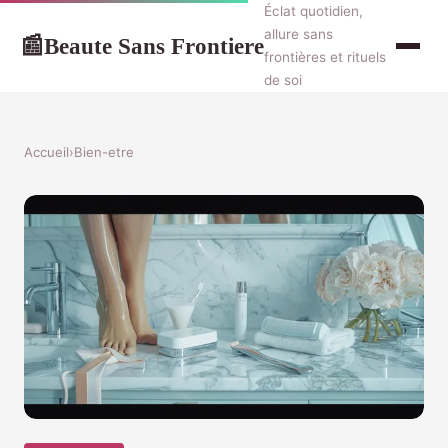
Éclat quotidien,
allure sans
Beaute Sans Frontiere
📰
frontières et rituels
de soi
Accueil
›
Bien-etre