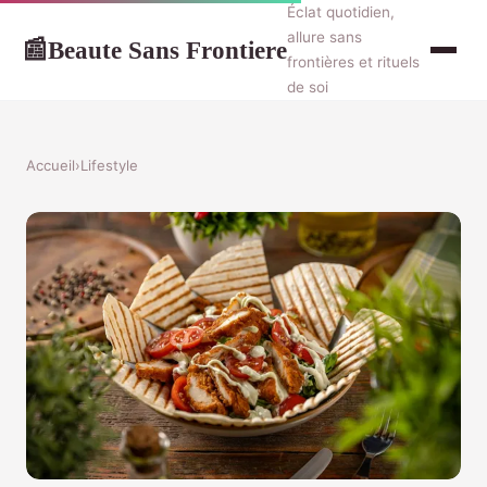
Éclat quotidien,
allure sans
Beaute Sans Frontiere
📰
frontières et rituels
de soi
Accueil
›
Lifestyle